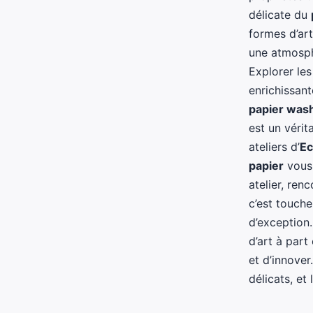
délicate du
formes d’art
une atmosph
Explorer le
enrichissan
papier wash
est un vérit
ateliers d’
Ec
papier
vous 
atelier, ren
c’est touche
d’exception
d’art à part
et d’innover
délicats, e