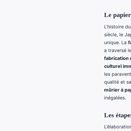
Le papier 
L’histoire d
siècle, le J
unique. La
f
a traversé l
fabrication
culturel im
les paraven
qualité et s
mûrier à pa
inégalées.
Les étape
L’élaborati