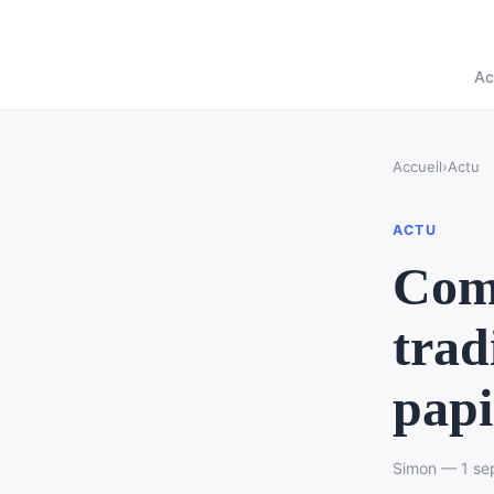
Ac
Accueil
›
Actu
ACTU
Comm
trad
papi
Simon — 1 se