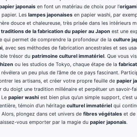
papier japonais
en font un matériau de choix pour l’
origam
 papier. Les
lampes japonaises
en papier washi, par exemp
ère douce et chaleureuse, très prisée dans les intérieurs 
s
traditions de la fabrication du papier au Japon
est une ex
te qui permet de comprendre la profondeur de la
culture j
i
, avec ses méthodes de fabrication ancestrales et ses usa
able trésor du
patrimoine culturel immatériel
. Que vous visi
hizen
ou les studios de Tokyo, chaque étape de la
fabrica
révélera un peu plus de l’âme de ce pays fascinant. Partici
contrer les artisans, et créer votre propre feuille de
papier j
r du doigt une tradition millénaire et perpétuer un savoir-fa
. Le
papier washi
est bien plus qu’un simple support, c’est
 entière, témoin d’un héritage
culturel immatériel
qui contin
. Alors, plongez dans cet univers de
fibres végétales
et de
t laissez-vous emporter par la magie du
papier japonais
.