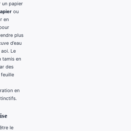
r un papier
apier
ou
r en
 pour
rendre plus
cuve d’eau
 aoi. Le
n tamis en
ar des
feuille
ration en
tinctifs.
ise
tre le