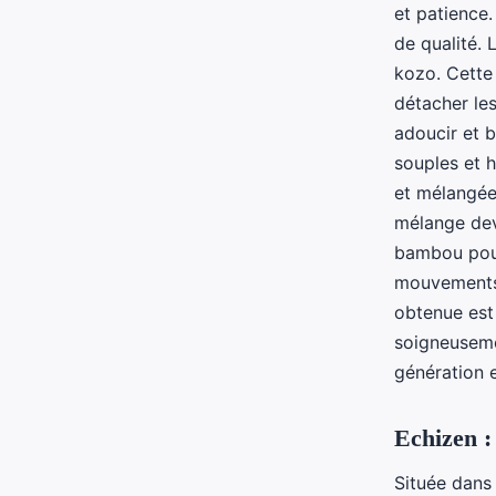
et patience
de qualité. 
kozo. Cette
détacher les
adoucir et b
souples et 
et mélangée 
mélange devi
bambou pour
mouvements h
obtenue est 
soigneuseme
génération 
Echizen :
Située dans