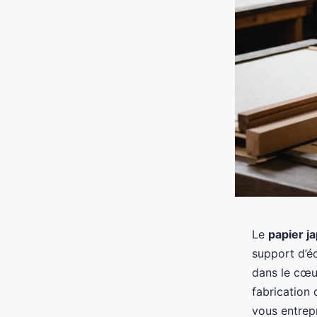
Le
papier j
support d’éc
dans le cœ
fabrication
vous entrep