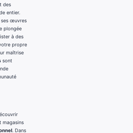
t des
de entier.
t ses œuvres
ne plongée
ister à des
votre propre
ur maîtrise
s
sont
ande
mmunauté
écouvrir
et magasins
ionnel
. Dans