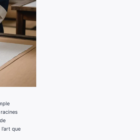
imple
 racines
 de
 l’art que