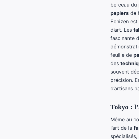
berceau du
papiers
de h
Echizen est
d’art. Les
fa
fascinante 
démonstrati
feuille de
pa
des
techni
souvent dé
précision. E
d’artisans p
Tokyo : l
Même au cœu
l’art de la
fa
spécialisés