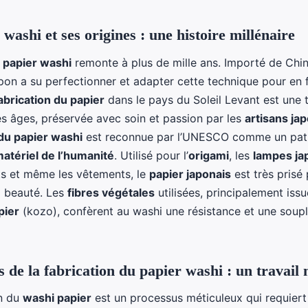
washi et ses origines : une histoire millénaire
u
papier washi
remonte à plus de mille ans. Importé de Chin
apon a su perfectionner et adapter cette technique pour en f
abrication du papier
dans le pays du Soleil Levant est une t
es âges, préservée avec soin et passion par les
artisans ja
 du papier washi
est reconnue par l’UNESCO comme un pat
matériel de l’humanité
. Utilisé pour l’
origami
, les
lampes ja
ts et même les vêtements, le
papier japonais
est très prisé
a beauté. Les
fibres végétales
utilisées, principalement iss
pier
(kozo), confèrent au washi une résistance et une soup
s de la fabrication du papier washi : un travail
on du
washi papier
est un processus méticuleux qui requiert 