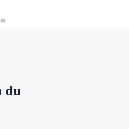
age
n du