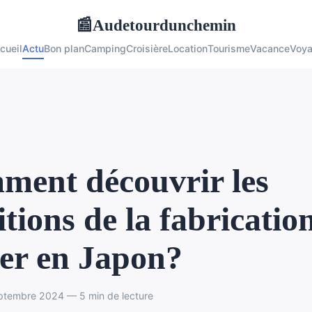
Audetourdunchemin
📰
cueil
Actu
Bon plan
Camping
Croisière
Location
Tourisme
Vacance
Voy
ent découvrir les
itions de la fabricatio
er en Japon?
ptembre 2024 — 5 min de lecture