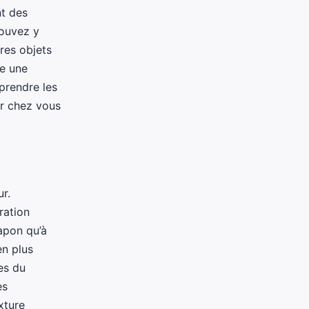
nt des
pouvez y
tres objets
re une
prendre les
er chez vous
r.
ration
apon qu’à
en plus
es du
es
xture