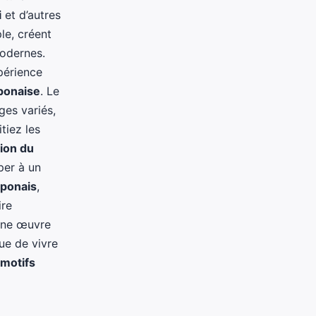
i
et d’autres
le, créent
modernes.
périence
aponaise
. Le
ges variés,
tiez les
tion du
per à un
aponais
,
ire
 une œuvre
ue de vivre
motifs