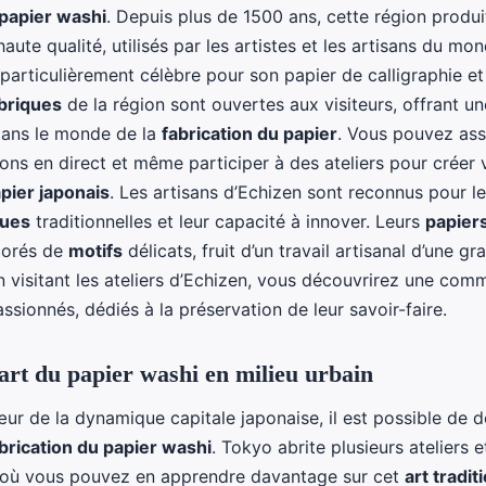
papier washi
. Depuis plus de 1500 ans, cette région produi
aute qualité, utilisés par les artistes et les artisans du mon
 particulièrement célèbre pour son papier de calligraphie e
briques
de la région sont ouvertes aux visiteurs, offrant u
dans le monde de la
fabrication du papier
. Vous pouvez ass
ons en direct et même participer à des ateliers pour créer 
pier japonais
. Les artisans d’Echizen sont reconnus pour le
ques
traditionnelles et leur capacité à innover. Leurs
papier
corés de
motifs
délicats, fruit d’un travail artisanal d’une gr
n visitant les ateliers d’Echizen, vous découvrirez une co
assionnés, dédiés à la préservation de leur savoir-faire.
’art du papier washi en milieu urbain
r de la dynamique capitale japonaise, il est possible de d
brication du papier washi
. Tokyo abrite plusieurs ateliers 
, où vous pouvez en apprendre davantage sur cet
art tradit