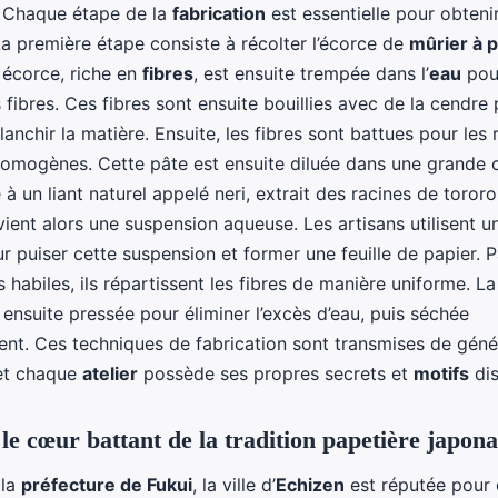
. Chaque étape de la
fabrication
est essentielle pour obteni
La première étape consiste à récolter l’écorce de
mûrier à p
 écorce, riche en
fibres
, est ensuite trempée dans l’
eau
pou
 fibres. Ces fibres sont ensuite bouillies avec de la cendre
lanchir la matière. Ensuite, les fibres sont battues pour les 
homogènes. Cette pâte est ensuite diluée dans une grande 
à un liant naturel appelé neri, extrait des racines de tororo
ent alors une suspension aqueuse. Les artisans utilisent u
 puiser cette suspension et former une feuille de papier. P
abiles, ils répartissent les fibres de manière uniforme. La 
ensuite pressée pour éliminer l’excès d’eau, puis séchée
nt. Ces techniques de fabrication sont transmises de géné
et chaque
atelier
possède ses propres secrets et
motifs
dis
 le cœur battant de la tradition papetière japona
 la
préfecture de Fukui
, la ville d’
Echizen
est réputée pour ê