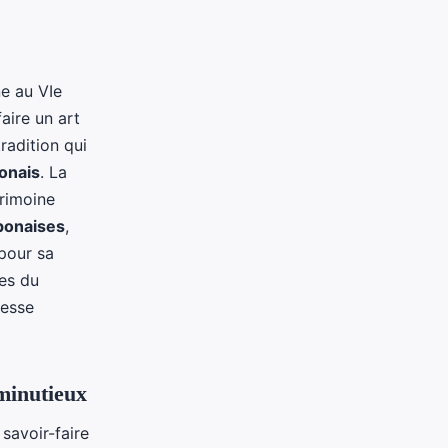
e au VIe
aire un art
radition qui
ponais
. La
rimoine
ponaises
,
 pour sa
ues du
lesse
 minutieux
savoir-faire