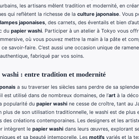
 urbains, les artisans mêlent tradition et modernité, en créa
es qui reflètent la richesse de la
culture japonaise
. Vous 
lampes japonaises
, des carnets, des éventails et bien d’au
ec du
papier washi
. Participer à un atelier à Tokyo vous off
immersive, où vous pouvez mettre la main à la pâte et com
e ce savoir-faire. C’est aussi une occasion unique de ramen
authentique, fabriqué par vos soins.
 washi : entre tradition et modernité
aponais
a su traverser les siècles sans perdre de sa splendeu
 il est utilisé dans de nombreux domaines, de l’
art
à la déco
La popularité du
papier washi
ne cesse de croître, tant au J
En plus de son utilisation traditionnelle, le washi est de plus 
s des créations contemporaines. Les designers et les artist
r intègrent le
papier washi
dans leurs œuvres, explorant s
uniques et sa beauté intemporelle. Les
motifs
variés et la te