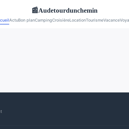
Audetourdunchemin
📰
cueil
Actu
Bon plan
Camping
Croisière
Location
Tourisme
Vacance
Voy
t