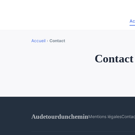
Ac
Accueil
›
Contact
Contact
Audetourdunchemin
Mentions légales
Contac