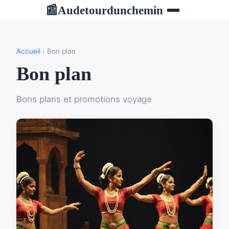
Audetourdunchemin
📰
Accueil
› Bon plan
Bon plan
Bons plans et promotions voyage