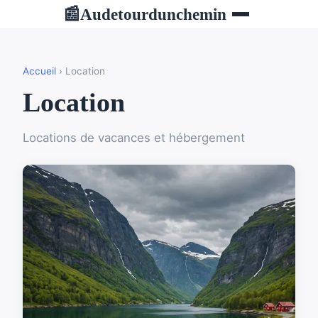
Audetourdunchemin
📰
Accueil
› Location
Location
Locations de vacances et hébergement