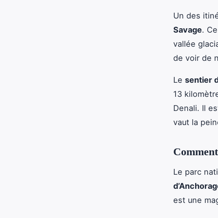
Un des itiné
Savage
. Ce
vallée glac
de voir de
Le
sentier 
13 kilomètr
Denali. Il e
vaut la pein
Comment 
Le parc nat
d’Anchorag
est une mag