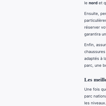
le
nord
et q
Ensuite, pe
particulièr
réserver vo
garantira u
Enfin, assu
chaussures
adaptés à l
parc, une bo
Les meill
Une fois que
parc nation
les niveaux