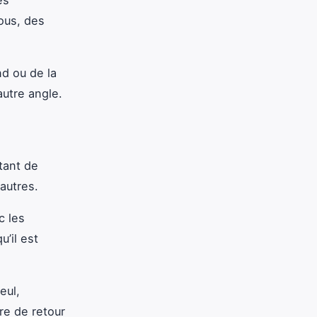
ous, des
nd ou de la
autre angle.
tant de
autres.
c les
u’il est
eul,
re de retour