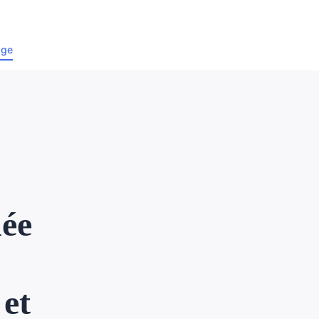
age
née
 et