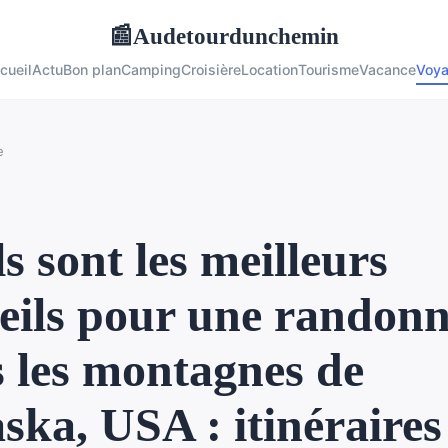
Audetourdunchemin
📰
cueil
Actu
Bon plan
Camping
Croisière
Location
Tourisme
Vacance
Voy
e
s sont les meilleurs
eils pour une randon
 les montagnes de
aska, USA : itinéraires