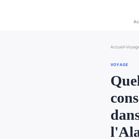
Ac
Accueil
›
Voyag
VOYAGE
Quel
cons
dans
l'Al