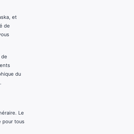
aska, et
dé de
vous
 de
ents
phique du
.
néraire. Le
e pour tous