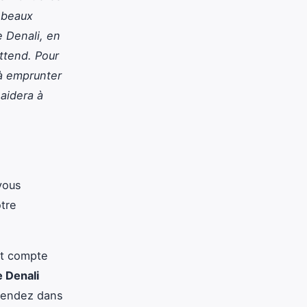
s beaux
e Denali, en
ttend. Pour
 à emprunter
 aidera à
vous
otre
ant compte
e Denali
 rendez dans