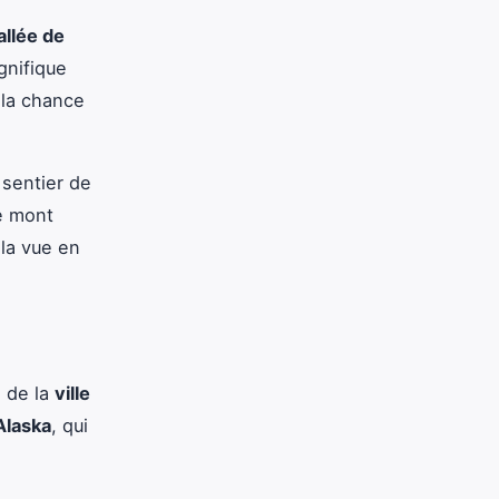
allée de
gnifique
 la chance
 sentier de
e mont
 la vue en
d de la
ville
’Alaska
, qui