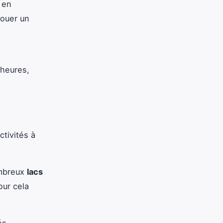
, en
louer un
 heures,
ctivités à
ombreux
lacs
our cela
és