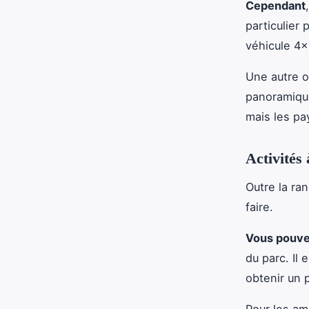
Cependant
particulier
véhicule 4×
Une autre op
panoramique
mais les p
Activités 
Outre la ran
faire.
Vous pouv
du parc. Il 
obtenir un 
Pour les am