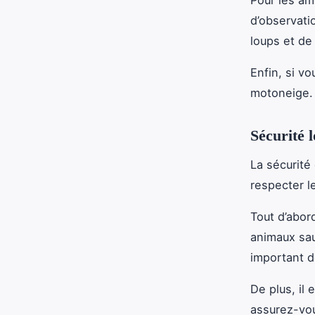
d’observati
loups et de
Enfin, si vo
motoneige. 
Sécurité 
La sécurité
respecter l
Tout d’abor
animaux sauv
important d
De plus, il
assurez-vou